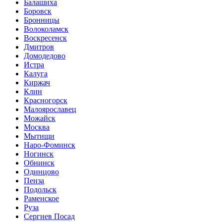
Балашиха
Боровск
Бронницы
Волоколамск
Воскресенск
Дмитров
Домодедово
Истра
Калуга
Киржач
Клин
Красногорск
Малоярославец
Можайск
Москва
Мытищи
Наро-Фоминск
Ногинск
Обнинск
Одинцово
Пенза
Подольск
Раменское
Руза
Сергиев Посад