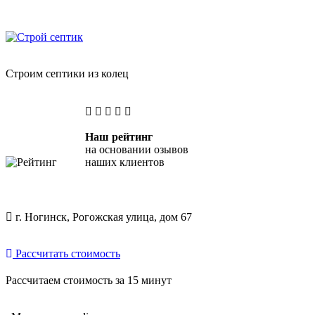
Skip
"Строй Септик" — копка септиков из бетонных колец
to
content
Строим септики из колец
Наш рейтинг
на основании озывов
наших клиентов
г. Ногинск, Рогожская улица, дом 67
Рассчитать стоимость
Рассчитаем стоимость за 15 минут