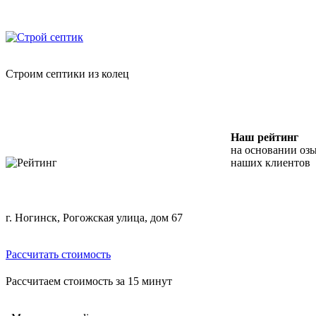
Skip
"Строй Септик" — копка септиков из бетонных колец
to
content
Строим септики из колец
Наш рейтинг
на основании оз
наших клиентов
г. Ногинск, Рогожская улица, дом 67
Рассчитать стоимость
Рассчитаем стоимость за 15 минут