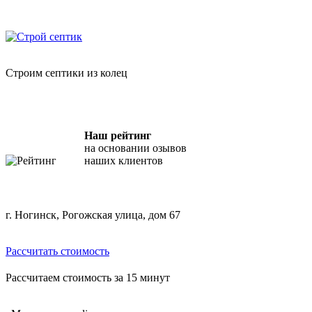
Skip
"Строй Септик" — копка септиков из бетонных колец
to
content
Строим септики из колец
Наш рейтинг
на основании озывов
наших клиентов
г. Ногинск, Рогожская улица, дом 67
Рассчитать стоимость
Рассчитаем стоимость за 15 минут